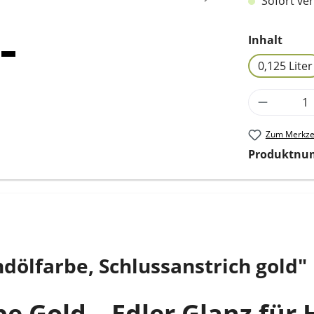
Sofort ver
ausw
Inhalt
0,125 Liter
Produkt 
Zum Merkzet
Produktnu
dölfarbe, Schlussanstrich gold"
be Gold – Edler Glanz für 