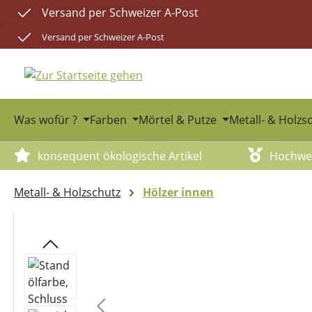
Versand per Schweizer A-Post
m Hauptinhalt springen
Zur Suche springen
Zur Hauptnavigation springen
Versand per Schweizer A-Post
Was wofür ?
Farben
Mörtel & Putze
Metall- & Holzs
konsequent ökologische Artikel
Hochwer
Metall- & Holzschutz
Hölzer innen
Bildergalerie überspringen