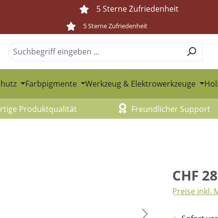
5 Sterne Zufriedenheit
5 Sterne Zufriedenheit
chutz
Farbpigmente
Werkzeug & Elektrowerkzeuge
Hol
tige Produktqualität
Freundlicher Support
CHF 28
Preise inkl.