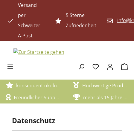
Versand
Zum Hauptinhalt springen
per
5 Sterne
info@kr
Schweizer
Zufriedenheit
A-Post
Waren
konsequent ökologische Artikel
Hochwertige Produktqualität
Freundlicher Support
mehr als 15 Jahre Erfahrung
Datenschutz