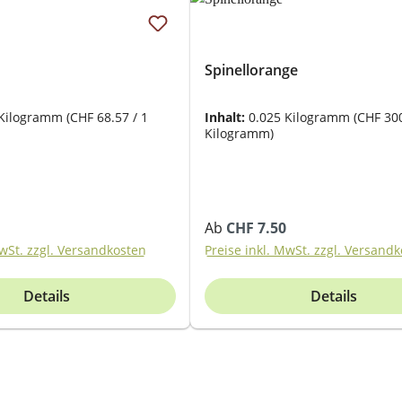
Spinellorange
 Kilogramm
(CHF 68.57 / 1
Inhalt:
0.025 Kilogramm
(CHF 300
Kilogramm)
eis:
Regulärer Preis:
Ab
CHF 7.50
MwSt. zzgl. Versandkosten
Preise inkl. MwSt. zzgl. Versand
Details
Details