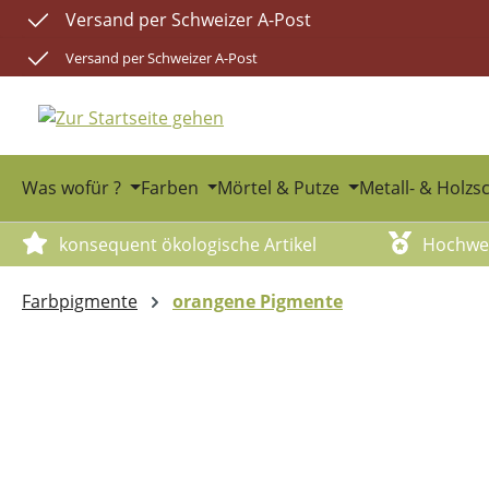
Versand per Schweizer A-Post
m Hauptinhalt springen
Zur Suche springen
Zur Hauptnavigation springen
Versand per Schweizer A-Post
Was wofür ?
Farben
Mörtel & Putze
Metall- & Holzs
konsequent ökologische Artikel
Hochwer
Farbpigmente
orangene Pigmente