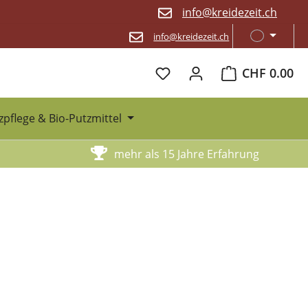
info@kreidezeit.ch
info@kreidezeit.ch
Warenkorb enthä
CHF 0.00
zpflege & Bio-Putzmittel
mehr als 15 Jahre Erfahrung