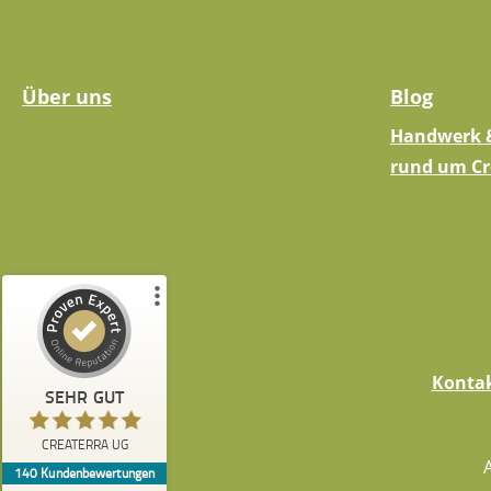
Über uns
Blog
Handwerk &
rund um Cr
Kundenbewertungen und Erfahrungen zu
CREATERRA UG
Konta
SEHR GUT
%
100
SEHR GUT
Empfehlungen auf
CREATERRA UG
ProvenExpert.com
5,00
/
5,00
140
Kundenbewertungen