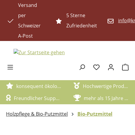
Versand
Zum Hauptinhalt springen
per
5 Sterne
info@kr
Schweizer
Zufriedenheit
A-Post
Waren
konsequent ökologische Artikel
Hochwertige Produktqualität
Freundlicher Support
mehr als 15 Jahre Erfahrung
Holzpflege & Bio-Putzmittel
Bio-Putzmittel