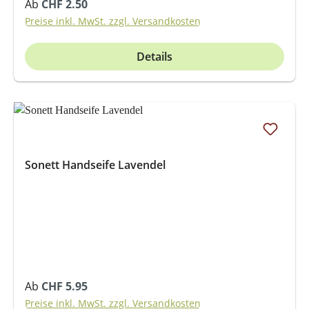
Regulärer Preis:
Ab
CHF 2.50
Preise inkl. MwSt. zzgl. Versandkosten
Details
Sonett Handseife Lavendel
Regulärer Preis:
Ab
CHF 5.95
Preise inkl. MwSt. zzgl. Versandkosten