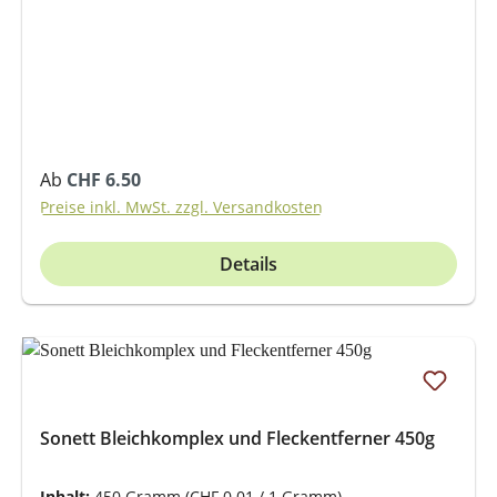
Regulärer Preis:
Ab
CHF 6.50
Preise inkl. MwSt. zzgl. Versandkosten
Details
Sonett Bleichkomplex und Fleckentferner 450g
Inhalt:
450 Gramm
(CHF 0.01 / 1 Gramm)