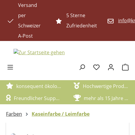
Versand
Zum Hauptinhalt springen
per
5 Sterne
info@kr
Schweizer
Zufriedenheit
A-Post
Waren
konsequent ökologische Artikel
Hochwertige Produktqualität
Freundlicher Support
mehr als 15 Jahre Erfahrung
Farben
Kaseinfarbe / Leimfarbe