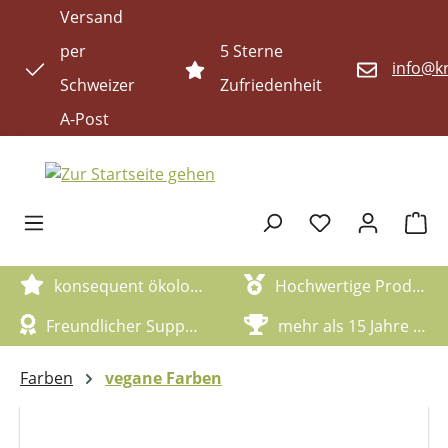
Versand
Zum Hauptinhalt springen
per
5 Sterne
info@kr
Schweizer
Zufriedenheit
A-Post
Waren
konsequent ökologische Artikel
Hochwertige Produktqualität
Freundlicher Support
mehr als 15 Jahre Erfahrung
Farben
vegane Farben