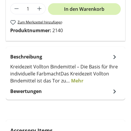
Produkt Anzahl: Gib den gewünschten We
In den Warenkorb
Zum Merkzettel hinzufügen
Produktnummer:
2140
Beschreibung
Kreidezeit Vollton Bindemittel – Die Basis für Ihre
individuelle FarbmachtDas Kreidezeit Vollton
Bindemittel ist das Tor zu…
Mehr
Bewertungen
Produktgalerie überspringen
Accessory Items