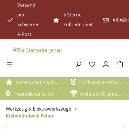
Versand
Zum Hauptinhalt springen
per
5 Sterne
info@kr
Schweizer
Zufriedenheit
A-Post
Waren
konsequent ökologische Artikel
Hochwertige Produktqualität
Freundlicher Support
mehr als 15 Jahre Erfahrung
Werkzeug & Elektrowerkzeuge
Klebebänder & Folien