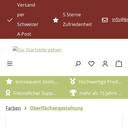
Versand
Zum Hauptinhalt springen
per
5 Sterne
info@kr
Schweizer
Zufriedenheit
A-Post
Waren
konsequent ökologische Artikel
Hochwertige Produktqualität
Freundlicher Support
mehr als 15 Jahre Erfahrung
Farben
Oberflächengestaltung